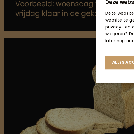
Deze webs
Deze website
website te g
privacy- en c
weigeren? Dan
later nog aa
ALLES AC