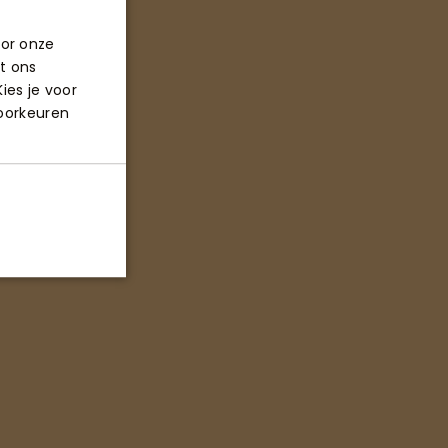
oor onze
t ons
ies je voor
voorkeuren