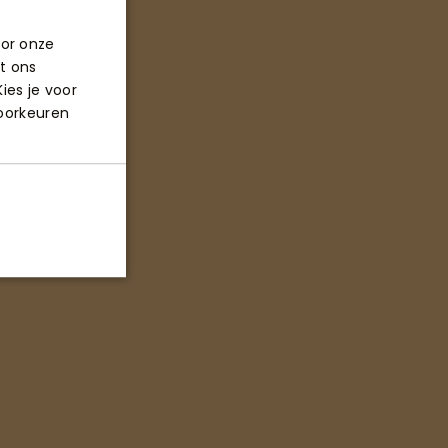
oor onze
t ons
ies je voor
voorkeuren