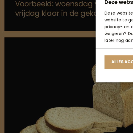
Deze webs
Deze website
website te g
privacy- en c
weigeren? Dan
later nog aa
ALLES AC