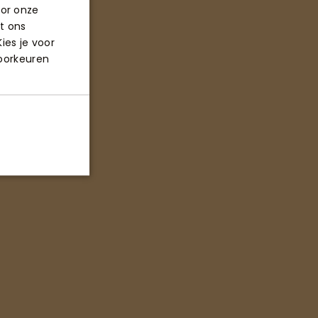
oor onze
t ons
ies je voor
voorkeuren