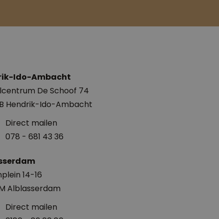
rik-Ido-Ambacht
lcentrum De Schoof 74
EB Hendrik-Ido-Ambacht
Direct mailen
078 - 681 43 36
asserdam
plein 14-16
EM Alblasserdam
Direct mailen