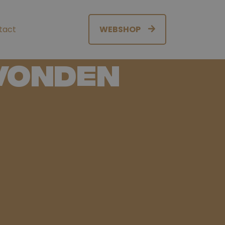
tact
WEBSHOP
evonden