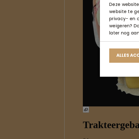
Deze website
website te g
privacy- en c
weigeren? Dan
later nog aa
ALLES AC