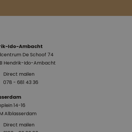
rik-Ido-Ambacht
lcentrum De Schoof 74
EB Hendrik-Ido-Ambacht
Direct mailen
078 - 681 43 36
asserdam
plein 14-16
EM Alblasserdam
Direct mailen