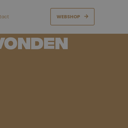
tact
WEBSHOP
evonden