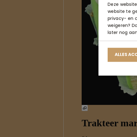
Deze website
website te g
privacy- en c
weigeren? Dan
later nog aa
ALLES AC