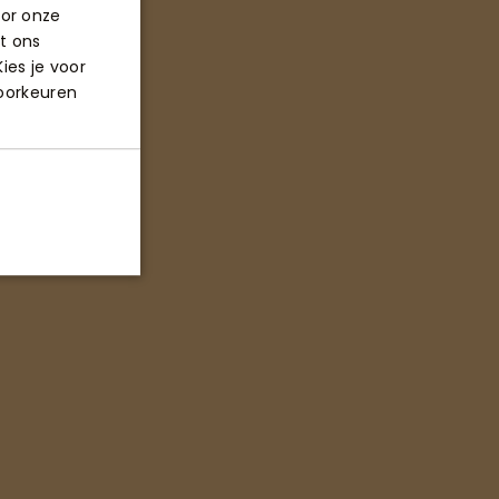
oor onze
t ons
ies je voor
voorkeuren