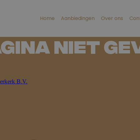
Home
Aanbiedingen
Over ons
Con
agina niet g