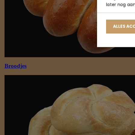
later nog aa
ALLES AC