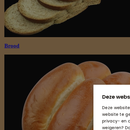
Deze webs
Deze website
website te g
privacy- en c
weigeren? Dan