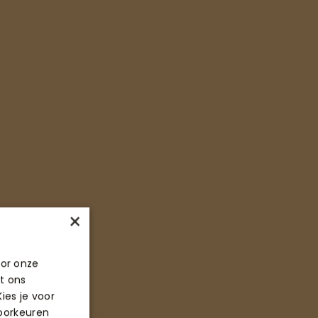
×
oor onze
t ons
ies je voor
voorkeuren